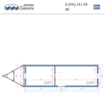
8 (391) 231-30-
80
Производство вагон-
домов
и строительство
модульных зданий
msib24@yandex.ru
ул. Павлова, д. 1, стр. 92
Пн-пт 9:00-18:00