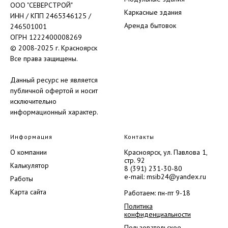
Разработка и
ООО "СЕВЕРСТРОЙ"
продвижение
Каркасные здания
ИНН / КПП 2465346125 /
Аренда бытовок
246501001
ОГРН 1222400008269
© 2008-2025 г. Красноярск
Все права защищены.
Данный ресурс не является
публичной офертой и носит
исключительно
информационный характер.
Информация
Контакты
О компании
Красноярск, ул. Павлова 1,
стр. 92
Калькулятор
8 (391) 231-30-80
e-mail: msib24@yandex.ru
Работы
Карта сайта
Работаем: пн-пт 9-18
Политика
конфиденциальности
Пользовательское