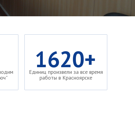
1620+
водим
Eдиниц произвели за все время
юч"
работы в Красноярске