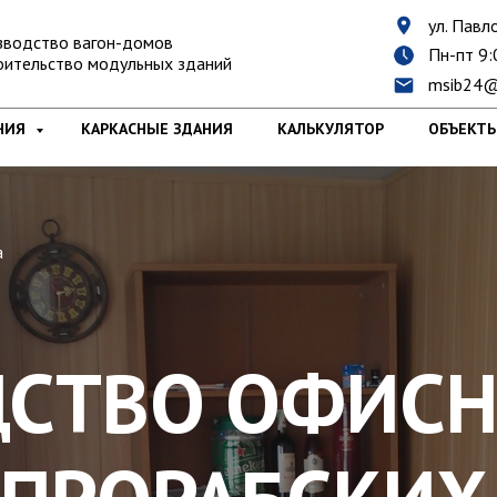
ул. Павло
зводство вагон-домов
Пн-пт 9:
оительство модульных зданий
msib24@
НИЯ
КАРКАСНЫЕ ЗДАНИЯ
КАЛЬКУЛЯТОР
ОБЪЕКТ
а
ДСТВО ОФИС