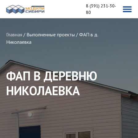
8 (391) 231-30-
80
Производство вагон-
домов
и строительство
Главная
/
Выполненные проекты
/ ФАП в д.
модульных зданий
Николаевка
msib24@yandex.ru
ул. Павлова, д. 1, стр. 92
Пн-пт 9:00-18:00
ФАП В ДЕРЕВНЮ
НИКОЛАЕВКА