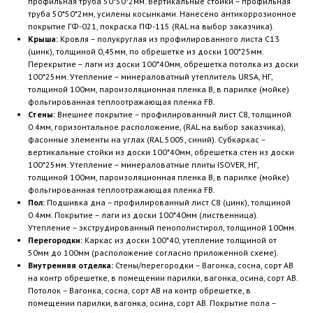
профильная труба 50*50*2мм. Вертикальные стойки – профильная
труба 50*50*2мм, усилены косынками. Нанесено антикоррозионное
покрытие ГФ-021, покраска ПФ-115 (RAL на выбор заказчика).
Крыша:
Кровля – полукруглая из профилированного листа С13
(цинк), толщиной 0,45мм, по обрешетке из доски 100*25мм.
Перекрытие – лаги из доски 100*40мм, обрешетка потолка из доски
100*25мм. Утепление – минераловатный утеплитель URSA, НГ,
толщиной 100мм, пароизоляционная пленка В, в парилке (мойке)
фольгированная теплоотражающая пленка FB.
Стены:
Внешнее покрытие – профилированный лист С8, толщиной
0.4мм, горизонтальное расположение, (RAL на выбор заказчика),
фасонные элементы на углах (RAL 5005, синий). Субкаркас –
вертикальные стойки из доски 100*40мм, обрешетка стен из доски
100*25мм. Утепление – минераловатные плиты ISOVER, НГ,
толщиной 100мм, пароизоляционная пленка В, в парилке (мойке)
фольгированная теплоотражающая пленка FB.
Пол:
Подшивка дна – профилированный лист С8 (цинк), толщиной
0.4мм. Покрытие – лаги из доски 100*40мм (лиственница).
Утепление – экструдированный пенополистирол, толщиной 100мм.
Перегородки:
Каркас из доски 100*40, утепление толщиной от
50мм до 100мм (расположение согласно приложенной схеме).
Внутренняя отделка:
Стены/перегородки – Вагонка, сосна, сорт АВ
на контр обрешетке, в помещении парилки, вагонка, осина, сорт АВ.
Потолок – Вагонка, сосна, сорт АВ на контр обрешетке, в
помещении парилки, вагонка, осина, сорт АВ. Покрытие пола –