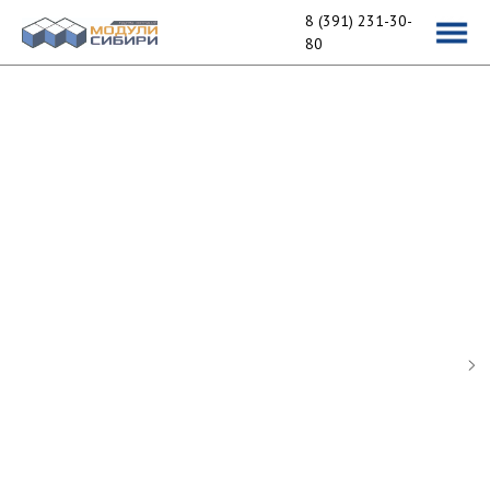
8 (391) 231-30-
80
Производство вагон-
домов
и строительство
модульных зданий
msib24@yandex.ru
ул. Павлова, д. 1, стр. 92
Пн-пт 9:00-18:00