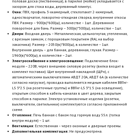
половая доска (лиственница), в парилке (мойке) укладывается с
зазором для стока воды, деревянный плинтус.
Окна:
ПВХ, профиль 3-хкамерный, стеклопакет 2-хкмерный,
одностворчатое, поворотно-откидная створка, внутренние откосы
ПВХ. Размер – 900(в)*600(ш), количестве – 1шт. Деревянное
поворотное для бань. Размер – 300(в)*300(ш), количестве – 1шт.
Двери:
Входная дверь – Металлическая, цельногнутая, утепленная,
с врезным замком, с порошковым покрытием (RAL на выбор
заказчика). Размер – 2050(в)*800(ш), в количестве – 1шт.
Внутренняя дверь – для банная, деревянная, глухая. Размер –
1960(в)*600(ш), в количестве – 2шт.
Электроснабжение и электроосвещение:
Подключение блок-
модуля – 220В, через внешнюю силовую розетку (вилка входит в
комплект поставки). Щит внутренний накладной (ЩРн), с
автоматическими выключателями АВДТ 20А, АВДТ 6А (в количестве
согласно нагрузке), проводка выполняется медным кабелем ВВГнг-
LS 3*2.5 (на розеточные группы) и ВВГнг-LS 3*1.5 (на освещение),
открытым способом в кабель-каналах в цвет дерева, закрытым
способом в парилке. Электро-установочные изделия (розетки,
выключатели, светильники) комплектуются согласно приложенной
схеме.
Отопление:
Печь банная с баком под горячую воду 55л. (топка
внутри модуля) – 1 шт.
Вентиляция:
Естественная – через оконные и дверные проемы.
Дополнительная комплектация:
Не предусмотрена.