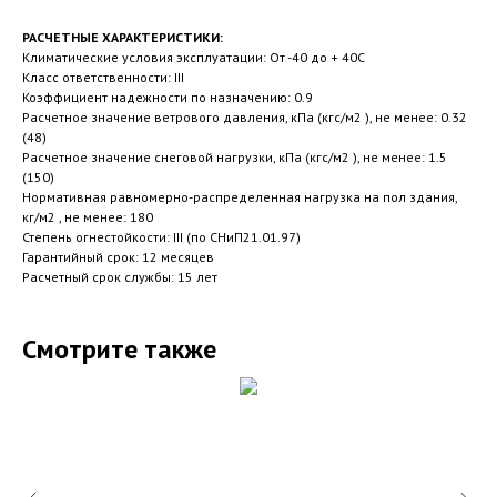
РАСЧЕТНЫЕ ХАРАКТЕРИСТИКИ:
Климатические условия эксплуатации: От -40 до + 40С
Класс ответственности: III
Коэффициент надежности по назначению: 0.9
Расчетное значение ветрового давления, кПа (кгс/м2 ), не менее: 0.32
(48)
Расчетное значение снеговой нагрузки, кПа (кгс/м2 ), не менее: 1.5
(150)
Нормативная равномерно-распределенная нагрузка на пол здания,
кг/м2 , не менее: 180
Степень огнестойкости: III (по СНиП21.01.97)
Гарантийный срок: 12 месяцев
Расчетный срок службы: 15 лет
Смотрите также