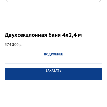
Двухсекционная баня 4х2,4 м
Т
Разработка и
продвижение
374 800
р.
56
ПОДРОБНЕЕ
ЗАКАЗАТЬ